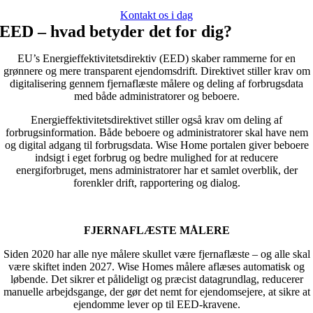
Kontakt os i dag
EED – hvad betyder det for dig?
EU’s Energieffektivitetsdirektiv (EED) skaber rammerne for en
grønnere og mere transparent ejendomsdrift. Direktivet stiller krav om
digitalisering gennem fjernaflæste målere og deling af forbrugsdata
med både administratorer og beboere.
Energieffektivitetsdirektivet stiller også krav om deling af
forbrugsinformation. Både beboere og administratorer skal have nem
og digital adgang til forbrugsdata. Wise Home portalen giver beboere
indsigt i eget forbrug og bedre mulighed for at reducere
energiforbruget, mens administratorer har et samlet overblik, der
forenkler drift, rapportering og dialog.
FJERNAFLÆSTE MÅLERE
Siden 2020 har alle nye målere skullet være fjernaflæste – og alle skal
være skiftet inden 2027. Wise Homes målere aflæses automatisk og
løbende. Det sikrer et pålideligt og præcist datagrundlag, reducerer
manuelle arbejdsgange, der gør det nemt for ejendomsejere, at sikre at
ejendomme lever op til EED-kravene.