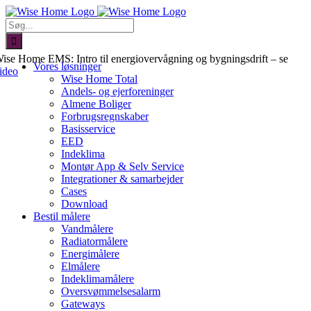
Skip
to
Søg
content
efter:
ise Home EMS: Intro til energiovervågning og bygningsdrift – se
Vores løsninger
ideo
Wise Home Total
Andels- og ejerforeninger
Almene Boliger
Forbrugsregnskaber
Basisservice
EED
Indeklima
Montør App & Selv Service
Integrationer & samarbejder
Cases
Download
Bestil målere
Vandmålere
Radiatormålere
Energimålere
Elmålere
Indeklimamålere
Oversvømmelsesalarm
Gateways