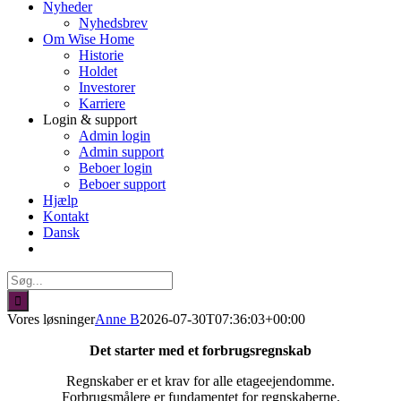
Nyheder
Nyhedsbrev
Om Wise Home
Historie
Holdet
Investorer
Karriere
Login & support
Admin login
Admin support
Beboer login
Beboer support
Hjælp
Kontakt
Dansk
Søg
efter:
Vores løsninger
Anne B
2026-07-30T07:36:03+00:00
Det starter med et forbrugsregnskab
Regnskaber er et krav for alle etageejendomme.
Forbrugsmålere er fundamentet for regnskaberne.