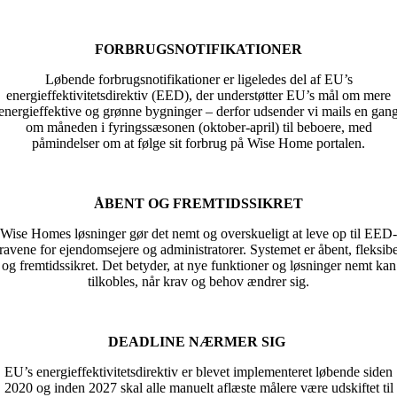
FORBRUGSNOTIFIKATIONER
Løbende forbrugsnotifikationer er ligeledes del af EU’s
energieffektivitetsdirektiv (EED), der understøtter EU’s mål om mere
energieffektive og grønne bygninger – derfor udsender vi mails en gan
om måneden i fyringssæsonen (oktober-april) til beboere, med
påmindelser om at følge sit forbrug på Wise Home portalen.
ÅBENT OG FREMTIDSSIKRET
Wise Homes løsninger gør det nemt og overskueligt at leve op til EED-
ravene for ejendomsejere og administratorer. Systemet er åbent, fleksibe
og fremtidssikret. Det betyder, at nye funktioner og løsninger nemt kan
tilkobles, når krav og behov ændrer sig.
DEADLINE NÆRMER SIG
EU’s energieffektivitetsdirektiv er blevet implementeret løbende siden
2020 og inden 2027 skal alle manuelt aflæste målere være udskiftet til