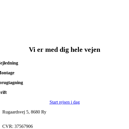
Vi er med dig hele vejen
ejledning
ontage
brugtagning
rift
Start rejsen i dag
Rugaardsvej 5, 8680 Ry
CVR: 37567906