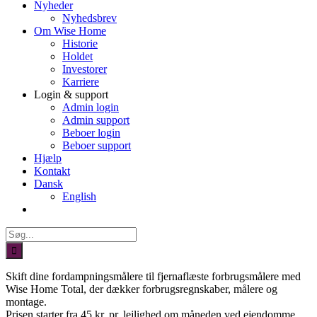
Nyheder
Nyhedsbrev
Om Wise Home
Historie
Holdet
Investorer
Karriere
Login & support
Admin login
Admin support
Beboer login
Beboer support
Hjælp
Kontakt
Dansk
English
Søg
efter:
Skift dine fordampningsmålere til fjernaflæste forbrugsmålere med
Wise Home Total, der dækker forbrugsregnskaber, målere og
montage.
Prisen starter fra 45 kr. pr. lejlighed om måneden ved ejendomme