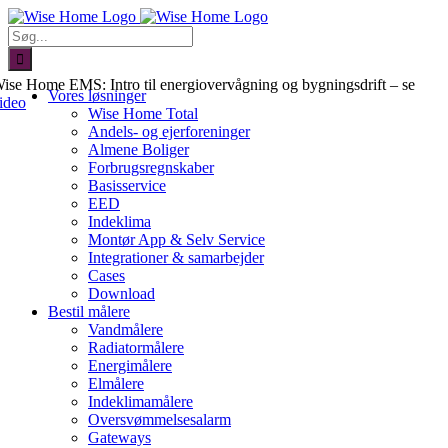
Skip
to
Søg
content
efter:
ise Home EMS: Intro til energiovervågning og bygningsdrift – se
Vores løsninger
ideo
Wise Home Total
Andels- og ejerforeninger
Almene Boliger
Forbrugsregnskaber
Basisservice
EED
Indeklima
Montør App & Selv Service
Integrationer & samarbejder
Cases
Download
Bestil målere
Vandmålere
Radiatormålere
Energimålere
Elmålere
Indeklimamålere
Oversvømmelsesalarm
Gateways