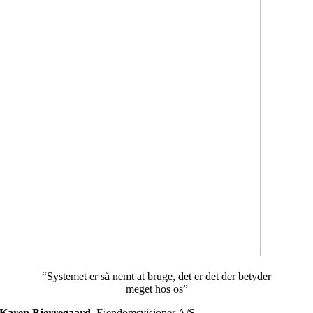
“Systemet er så nemt at bruge, det er det der betyder
meget hos os”
Karen Bjerregaard
,
Ejendomsvisioner A/S