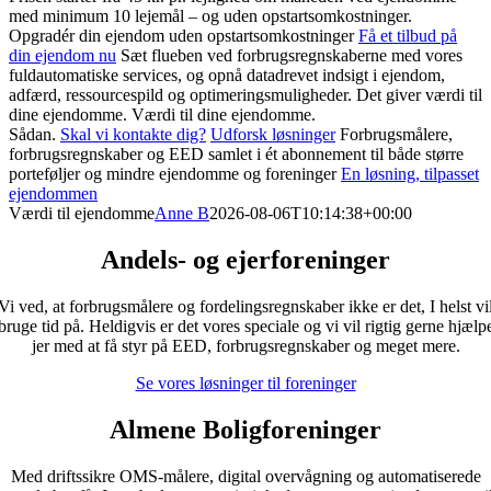
med minimum 10 lejemål – og uden opstartsomkostninger.
Opgradér din ejendom uden opstartsomkostninger
Få et tilbud på
din ejendom nu
Sæt flueben ved forbrugsregnskaberne med vores
fuldautomatiske services, og opnå datadrevet indsigt i ejendom,
adfærd, ressourcespild og optimeringsmuligheder. Det giver værdi til
dine ejendomme.
Værdi til dine ejendomme.
Sådan.
Skal vi kontakte dig?
Udforsk løsninger
Forbrugsmålere,
forbrugsregnskaber og EED samlet i ét abonnement til både større
porteføljer og mindre ejendomme og foreninger
En løsning, tilpasset
ejendommen
Værdi til ejendomme
Anne B
2026-08-06T10:14:38+00:00
Andels- og ejerforeninger
Vi ved, at forbrugsmålere og fordelingsregnskaber ikke er det, I helst vi
bruge tid på. Heldigvis er det vores speciale og vi vil rigtig gerne hjælp
jer med at få styr på EED, forbrugsregnskaber og meget mere.
Se vores løsninger til foreninger
Almene Boligforeninger
Med driftssikre OMS-målere, digital overvågning og automatiserede