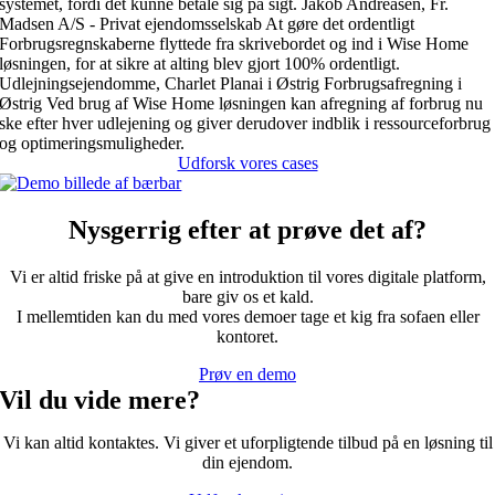
systemet, fordi det kunne betale sig på sigt.
Jakob Andreasen, Fr.
Madsen A/S - Privat ejendomsselskab
At gøre det ordentligt
Forbrugsregnskaberne flyttede fra skrivebordet og ind i Wise Home
løsningen, for at sikre at alting blev gjort 100% ordentligt.
Udlejningsejendomme, Charlet Planai i Østrig
Forbrugsafregning i
Østrig
Ved brug af Wise Home løsningen kan afregning af forbrug nu
ske efter hver udlejening og giver derudover indblik i ressourceforbrug
og optimeringsmuligheder.
Udforsk vores cases
Nysgerrig efter at prøve det af?
Vi er altid friske på at give en introduktion til vores digitale platform,
bare giv os et kald.
I mellemtiden kan du med vores demoer tage et kig fra sofaen eller
kontoret.
Prøv en demo
Vil du vide mere?
Vi kan altid kontaktes. Vi giver et uforpligtende tilbud på en løsning til
din ejendom.