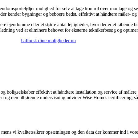
ndomsporteføljer mulighed for selv at tage kontrol over montage og serv
r kender bygninger og beboere bedst, effektivt at håndtere måler- og rad
re ejendomme eller et større antal lejligheder, hvor der er et løbende b
edning ved at eliminere behovet for eksterne teknikerbesøg og optimer
Udforsk dine muligheder nu
 boligselskaber effektivt at håndtere installation og service af målere o
pen og den tilhørende undervisning udvider Wise Homes certificering, så
 mens vi kvalitetssikrer opsætningen og den data der kommer ind i vore