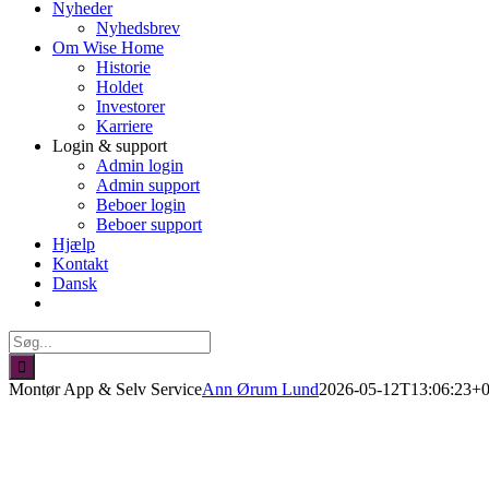
Nyheder
Nyhedsbrev
Om Wise Home
Historie
Holdet
Investorer
Karriere
Login & support
Admin login
Admin support
Beboer login
Beboer support
Hjælp
Kontakt
Dansk
Søg
efter:
Montør App & Selv Service
Ann Ørum Lund
2026-05-12T13:06:23+0