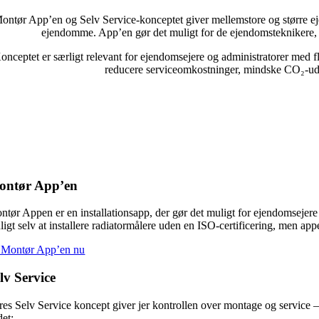
ontør App’en og Selv Service-konceptet giver mellemstore og større eje
ejendomme. App’en gør det muligt for de ejendomsteknikere, de
onceptet er særligt relevant for ejendomsejere og administratorer med fle
reducere serviceomkostninger, mindske CO₂-udl
ontør App’en
tør Appen er en installationsapp, der gør det muligt for ejendomsejere og
ligt selv at installere radiatormålere uden en ISO-certificering, men ap
 Montør App’en nu
lv Service
res Selv Service koncept giver jer kontrollen over montage og service –
det: