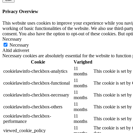
Privacy Overview
This website uses cookies to improve your experience while you navigat
working of basic functionalities of the website. We also use third-pa
consent. You also have the option to opt-out of these cookies. But op
Necessary
Necessary
Altid aktiveret
Necessary cookies are absolutely essential for the website to function
Cookie
Varighed
11
cookielawinfo-checkbox-analytics
This cookie is set b
months
11
cookielawinfo-checkbox-functional
The cookie is set by
months
11
cookielawinfo-checkbox-necessary
This cookie is set b
months
11
cookielawinfo-checkbox-others
This cookie is set b
months
cookielawinfo-checkbox-
11
This cookie is set b
performance
months
11
The cookie is set by
viewed_cookie_policy