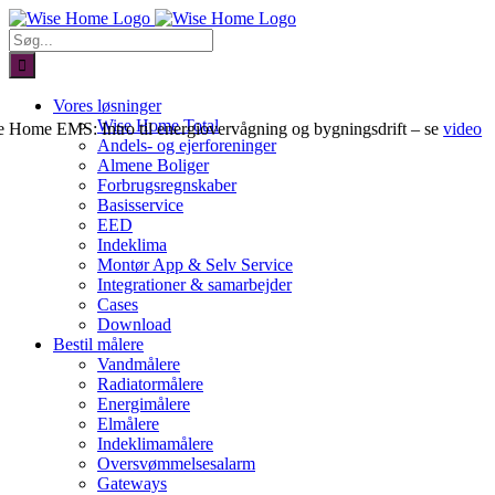
Skip
to
Søg
content
efter:
Vores løsninger
Wise Home Total
 Home EMS: Intro til energiovervågning og bygningsdrift – se
video
Andels- og ejerforeninger
Almene Boliger
Forbrugsregnskaber
Basisservice
EED
Indeklima
Montør App & Selv Service
Integrationer & samarbejder
Cases
Download
Bestil målere
Vandmålere
Radiatormålere
Energimålere
Elmålere
Indeklimamålere
Oversvømmelsesalarm
Gateways