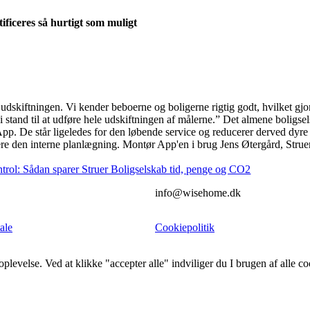
tificeres så hurtigt som muligt
udskiftningen. Vi kender beboerne og boligerne rigtig godt, hvilket gjor
i stand til at udføre hele udskiftningen af målerne.”
Det almene boligsels
App. De står ligeledes for den løbende service og reducerer derved dy
ere den interne planlægning.
Montør App'en i brug
Jens Øtergård, Strue
trol: Sådan sparer Struer Boligselskab tid, penge og CO2
info@wisehome.dk
ale
Cookiepolitik
plevelse. Ved at klikke "accepter alle" indviliger du I brugen af alle co