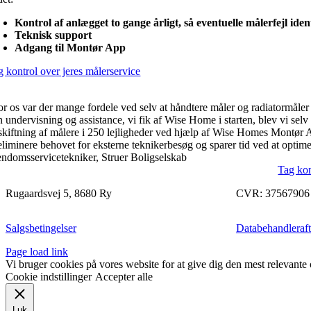
Kontrol af anlægget to gange årligt, så eventuelle målerfejl iden
Teknisk support
Adgang til Montør App
g kontrol over jeres målerservice
or os var der mange fordele ved selv at håndtere måler og radiatormåler 
 undervisning og assistance, vi fik af Wise Home i starten, blev vi selv 
skiftning af målere i 250 lejligheder ved hjælp af Wise Homes Montør 
 eliminere behovet for eksterne teknikerbesøg og sparer tid ved at optim
endomsservicetekniker, Struer Boligselskab
Tag kon
Rugaardsvej 5, 8680 Ry
CVR: 37567906
Salgsbetingelser
Databehandleraft
Page load link
Vi bruger cookies på vores website for at give dig den mest relevante o
Cookie indstillinger
Accepter alle
Luk