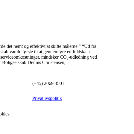
de det nemt og effektivt at skifte målerne.”
“Ud fra
kab var de første til at gennemføre en fuldskala
re serviceomkostninger, mindsker CO₂-udledning ved
r Boligselskab
Dennis Christensen,
(+45) 2069 3501
Privatlivspolitik
okies.